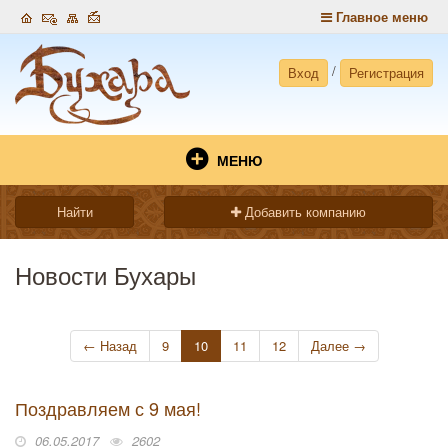
Главное меню
/
Вход
Регистрация
МЕНЮ
Найти
Добавить компанию
Новости Бухары
←
Назад
9
10
11
12
Далее
→
Поздравляем с 9 мая!
06.05.2017
2602