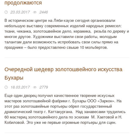
продолжаются
23.03.2017
2446
В историческом центре на Ляби-хаузе сегодня организовали
небольшую выставку современных изделий народных ремесел:
ткани, чеканка, золотошвейное дело, керамика, резьба по дереву и
многое другое. Художники выставили свои работы, молодым
талантам дали возможность испробовать свои силы прямо на
празднике – было предоставлено свыше 10 мольбертов.
Очередной шедевр золотошвейного искусства
Бухары
18.03.2017
2779
Еще один дворец получил качественное творение искусных
мастеров золотошвейной фабрики г. Бухары ООО «Заркон». На
этот раз золотошвейные портьеры обрел государственный
драматический театр г. Каттакургана. Над занавесами трудились
60 мастериц золотошвейного дела по эскизам М. Хаетовой и Н.
Кобиловой. Это уже не первые огромные портьеры для сцен.